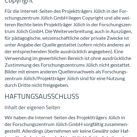
Für die Internet-​Seiten des Pro­jekt­trä­gers Jü­lich in der For­
schungs­zen­trum Jü­lich GmbH lie­gen Co­py­right und alle wei­
te­ren Rech­te beim Pro­jekt­trä­ger Jü­lich in der For­schungs­zen­
trum Jü­lich GmbH. Die Wei­ter­ver­brei­tung, auch in Aus­zü­gen,
für päd­ago­gi­sche, wis­sen­schaft­li­che oder pri­va­te Zwe­cke ist
unter An­ga­be der Quel­le ge­stat­tet (so­fern nichts an­de­res an
der ent­spre­chen­den Stel­le aus­drück­lich an­ge­ge­ben). Eine
Ver­wen­dung im ge­werb­li­chen Be­reich ist ohne aus­drück­li­che
Zu­stim­mung des For­schungs­zen­trums Jü­lich nicht ge­stat­tet.
Bil­der mit einem an­de­ren Quel­len­nach­weis als For­schungs­
zen­trum Jü­lich/Pro­jekt­trä­ger Jü­lich sind für eine Nut­zung
durch Drit­te nicht frei­ge­ge­ben.
HAF­TUNGS­AUS­SCHLUSS
In­halt der ei­ge­nen Sei­ten
Wir haben die Internet-​Seiten des Pro­jekt­trä­gers Jü­lich in
der For­schungs­zen­trum Jü­lich GmbH sorg­fäl­tig zu­sam­men­
ge­stellt. Al­ler­dings über­neh­men wir keine Ge­währ oder Haf­