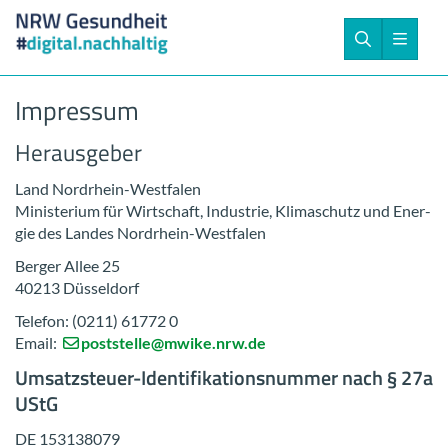
Im­pres­sum
Her­aus­ge­ber
Land Nordrhein-​Westfalen
Mi­nis­te­ri­um für Wirt­schaft, In­dus­trie, Kli­ma­schutz und En­er­
gie des Lan­des Nordrhein-​Westfalen
Ber­ger Allee 25
40213 Düs­sel­dorf
Te­le­fon: (0211) 61772 0
Email:
post­stel­le@mwike.nrw.de
Umsatzsteuer-​Identifikationsnummer nach § 27a
UStG
DE 153138079