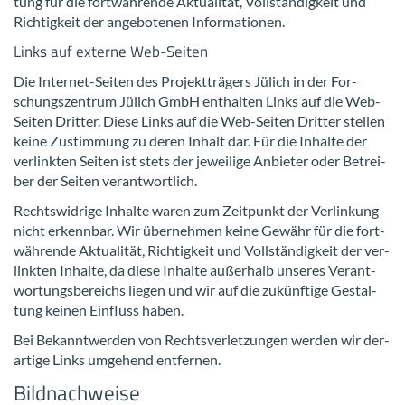
tung für die fort­wäh­ren­de Ak­tua­li­tät, Voll­stän­dig­keit und
Rich­tig­keit der an­ge­bo­te­nen In­for­ma­tio­nen.
Links auf ex­ter­ne Web-​Seiten
Die Internet-​Seiten des Pro­jekt­trä­gers Jü­lich in der For­
schungs­zen­trum Jü­lich GmbH ent­hal­ten Links auf die Web-​
Seiten Drit­ter. Diese Links auf die Web-​Seiten Drit­ter stel­len
keine Zu­stim­mung zu deren In­halt dar. Für die In­hal­te der
ver­link­ten Sei­ten ist stets der je­wei­li­ge An­bie­ter oder Be­trei­
ber der Sei­ten ver­ant­wort­lich.
Rechts­wid­ri­ge In­hal­te waren zum Zeit­punkt der Ver­lin­kung
nicht er­kenn­bar. Wir über­neh­men keine Ge­währ für die fort­
wäh­ren­de Ak­tua­li­tät, Rich­tig­keit und Voll­stän­dig­keit der ver­
link­ten In­hal­te, da diese In­hal­te au­ßer­halb un­se­res Ver­ant­
wor­tungs­be­reichs lie­gen und wir auf die zu­künf­ti­ge Ge­stal­
tung kei­nen Ein­fluss haben.
Bei Be­kannt­wer­den von Rechts­ver­let­zun­gen wer­den wir der­
ar­ti­ge Links um­ge­hend ent­fer­nen.
Bild­nach­wei­se