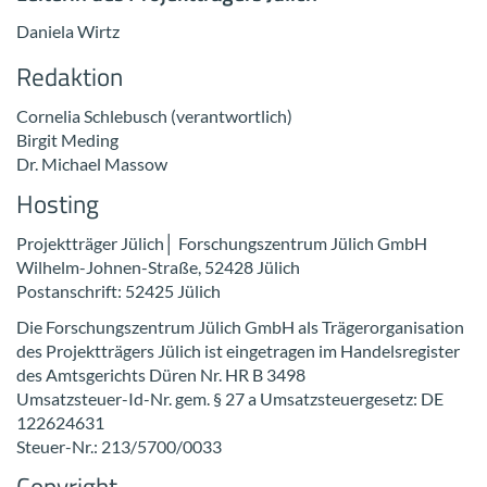
Da­nie­la Wirtz
Re­dak­ti­on
Cor­ne­lia Schle­busch (ver­ant­wort­lich)
Bir­git Me­ding
Dr. Mi­cha­el Mas­sow
Hos­ting
Pro­jekt­trä­ger Jü­lich│ For­schungs­zen­trum Jü­lich GmbH
Wilhelm-​Johnen-Straße, 52428 Jü­lich
Post­an­schrift: 52425 Jü­lich
Die For­schungs­zen­trum Jü­lich GmbH als Trä­ger­or­ga­ni­sa­ti­on
des Pro­jekt­trä­gers Jü­lich ist ein­ge­tra­gen im Han­dels­re­gis­ter
des Amts­ge­richts Düren Nr. HR B 3498
Umsatzsteuer-​Id-Nr. gem. § 27 a Um­satz­steu­er­ge­setz: DE
122624631
Steuer-​Nr.: 213/5700/0033
Co­py­right