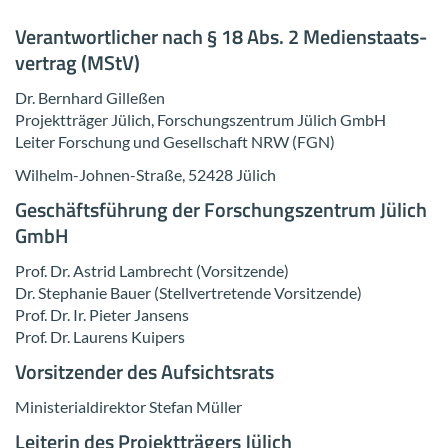
Ver­ant­wort­li­cher nach § 18 Abs. 2 Me­di­en­staats­
ver­trag (MStV)
Dr. Bern­hard Gil­le­ßen
Pro­jekt­trä­ger Jü­lich, For­schungs­zen­trum Jü­lich GmbH
Lei­ter For­schung und Ge­sell­schaft NRW (FGN)
Wilhelm-​Johnen-Straße, 52428 Jü­lich
Ge­schäfts­füh­rung der For­schungs­zen­trum Jü­lich
GmbH
Prof. Dr. As­trid Lam­brecht (Vor­sit­zen­de)
Dr. Ste­pha­nie Bauer (Stell­ver­tre­ten­de Vor­sit­zen­de)
Prof. Dr. Ir. Pie­ter Jan­sens
Prof. Dr. Lau­rens Kui­pers
Vor­sit­zen­der des Auf­sichts­rats
Mi­nis­te­ri­al­di­rek­tor Ste­fan Mül­ler
Lei­te­rin des Pro­jekt­trä­gers Jü­lich