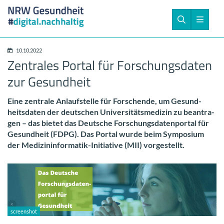
10.10.2022
Zen­tra­les Por­tal für For­schungs­da­ten
zur Ge­sund­heit
Eine zen­tra­le An­lauf­stel­le für For­schen­de, um Ge­sund­
heits­da­ten der deut­schen Uni­ver­si­täts­me­di­zin zu be­an­tra­
gen – das bie­tet das Deut­sche For­schungs­da­ten­por­tal für
Ge­sund­heit (FDPG). Das Por­tal wurde beim Sym­po­si­um
der Medizininformatik-​Initiative (MII) vor­ge­stellt.
screen­shot