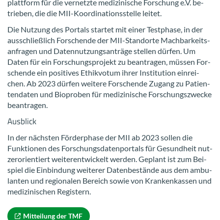
platt­form für die ver­netz­te me­di­zi­ni­sche For­schung e.V. be­
trie­ben, die die MII-​Koordinationsstelle lei­tet.
Die Nut­zung des Por­tals star­tet mit einer Test­pha­se, in der
aus­schließ­lich For­schen­de der MII-​Standorte Mach­bar­keits­
an­fra­gen und Da­ten­nut­zungs­an­trä­ge stel­len dür­fen. Um
Daten für ein For­schungs­pro­jekt zu be­an­tra­gen, müs­sen For­
schen­de ein po­si­ti­ves Ethik­vo­tum ihrer In­sti­tu­ti­on ein­rei­
chen. Ab 2023 dür­fen wei­te­re For­schen­de Zu­gang zu Pa­ti­en­
ten­da­ten und Bio­pro­ben für me­di­zi­ni­sche For­schungs­zwe­cke
be­an­tra­gen.
Aus­blick
In der nächs­ten För­der­pha­se der MII ab 2023 sol­len die
Funk­tio­nen des For­schungs­da­ten­por­tals für Ge­sund­heit nut­
zer­ori­en­tiert wei­ter­ent­wi­ckelt wer­den. Ge­plant ist zum Bei­
spiel die Ein­bin­dung wei­te­rer Da­ten­be­stän­de aus dem am­bu­
lan­ten und re­gio­na­len Be­reich sowie von Kran­ken­kas­sen und
me­di­zi­ni­schen Re­gis­tern.
Mit­tei­lung der TMF