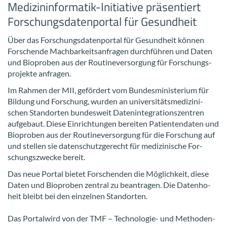
Medizininformatik-​Initiative prä­sen­tiert
For­schungs­da­ten­por­tal für Ge­sund­heit
Über das For­schungs­da­ten­por­tal für Ge­sund­heit kön­nen
For­schen­de Mach­bar­keits­an­fra­gen durch­füh­ren und Daten
und Bio­pro­ben aus der Rou­ti­ne­ver­sor­gung für For­schungs­
pro­jek­te an­fra­gen.
Im Rah­men der MII, ge­för­dert vom Bun­des­mi­nis­te­ri­um für
Bil­dung und For­schung, wur­den an uni­ver­si­täts­me­di­zi­ni­
schen Stand­or­ten bun­des­weit Da­ten­in­te­gra­ti­ons­zen­tren
auf­ge­baut. Diese Ein­rich­tun­gen be­rei­ten Pa­ti­en­ten­da­ten und
Bio­pro­ben aus der Rou­ti­ne­ver­sor­gung für die For­schung auf
und stel­len sie da­ten­schutz­ge­recht für me­di­zi­ni­sche For­
schungs­zwe­cke be­reit.
Das neue Por­tal bie­tet For­schen­den die Mög­lich­keit, diese
Daten und Bio­pro­ben zen­tral zu be­an­tra­gen. Die Da­ten­ho­
heit bleibt bei den ein­zel­nen Stand­or­ten.
Das Por­tal­wird von der TMF – Technologie-​ und Me­tho­den­