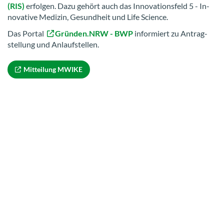
(RIS)
er­fol­gen. Dazu ge­hört auch das In­no­va­ti­ons­feld 5 - In­
no­va­ti­ve Me­di­zin, Ge­sund­heit und Life Sci­ence.
Das Por­tal
Grün­den.NRW - BWP
in­for­miert zu An­trag­
stel­lung und An­lauf­stel­len.
Mit­tei­lung MWIKE