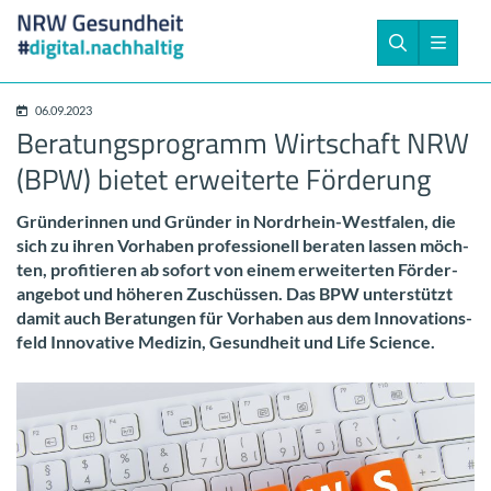
06.09.2023
Be­ra­tungs­pro­gramm Wirt­schaft NRW
(BPW) bie­tet er­wei­ter­te För­de­rung
Grün­de­rin­nen und Grün­der in Nordrhein-​Westfalen, die
sich zu ihren Vor­ha­ben pro­fes­sio­nell be­ra­ten las­sen möch­
ten, pro­fi­tie­ren ab so­fort von einem er­wei­ter­ten För­der­
an­ge­bot und hö­he­ren Zu­schüs­sen. Das BPW un­ter­stützt
damit auch Be­ra­tun­gen für Vor­ha­ben aus dem In­no­va­ti­ons­
feld In­no­va­ti­ve Me­di­zin, Ge­sund­heit und Life Sci­ence.