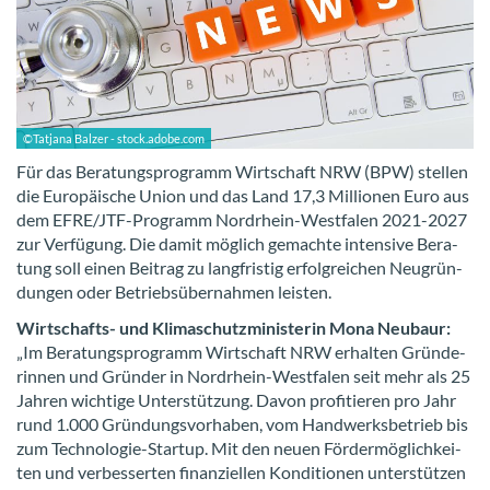
©Tat­ja­na Bal­zer - stock.adobe.com
Für das Be­ra­tungs­pro­gramm Wirt­schaft NRW (BPW) stel­len
die Eu­ro­päi­sche Union und das Land 17,3 Mil­lio­nen Euro aus
dem EFRE/JTF-​Programm Nordrhein-​Westfalen 2021-​2027
zur Ver­fü­gung. Die damit mög­lich ge­mach­te in­ten­si­ve Be­ra­
tung soll einen Bei­trag zu lang­fris­tig er­folg­rei­chen Neu­grün­
dun­gen oder Be­triebs­über­nah­men leis­ten.
Wirtschafts-​ und Kli­ma­schutz­mi­nis­te­rin Mona Neu­baur:
„Im Be­ra­tungs­pro­gramm Wirt­schaft NRW er­hal­ten Grün­de­
rin­nen und Grün­der in Nordrhein-​Westfalen seit mehr als 25
Jah­ren wich­ti­ge Un­ter­stüt­zung. Davon pro­fi­tie­ren pro Jahr
rund 1.000 Grün­dungs­vor­ha­ben, vom Hand­werks­be­trieb bis
zum Technologie-​Startup. Mit den neuen För­der­mög­lich­kei­
ten und ver­bes­ser­ten fi­nan­zi­el­len Kon­di­tio­nen un­ter­stüt­zen