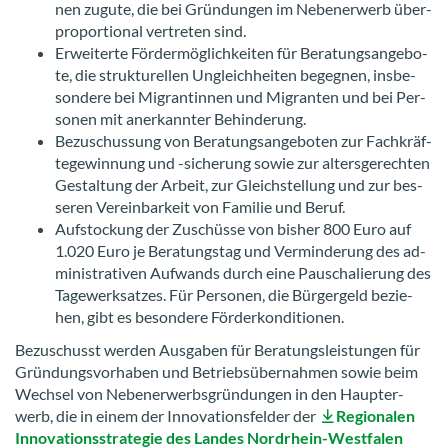
nen zu­gu­te, die bei Grün­dun­gen im Ne­ben­er­werb über­
pro­por­tio­nal ver­tre­ten sind.
Er­wei­ter­te För­der­mög­lich­kei­ten für Be­ra­tungs­an­ge­bo­
te, die struk­tu­rel­len Un­gleich­hei­ten be­geg­nen, ins­be­
son­de­re bei Mi­gran­tin­nen und Mi­gran­ten und bei Per­
so­nen mit an­er­kann­ter Be­hin­de­rung.
Be­zu­schus­sung von Be­ra­tungs­an­ge­bo­ten zur Fach­kräf­
te­ge­win­nung und -​sicherung sowie zur al­ters­ge­rech­ten
Ge­stal­tung der Ar­beit, zur Gleich­stel­lung und zur bes­
se­ren Ver­ein­bar­keit von Fa­mi­lie und Beruf.
Auf­sto­ckung der Zu­schüs­se von bis­her 800 Euro auf
1.020 Euro je Be­ra­tungs­tag und Ver­min­de­rung des ad­
mi­nis­tra­ti­ven Auf­wands durch eine Pau­scha­lie­rung des
Ta­ge­werk­sat­zes. Für Per­so­nen, die Bür­ger­geld be­zie­
hen, gibt es be­son­de­re För­der­kon­di­tio­nen.
Be­zu­schusst wer­den Aus­ga­ben für Be­ra­tungs­leis­tun­gen für
Grün­dungs­vor­ha­ben und Be­triebs­über­nah­men sowie beim
Wech­sel von Ne­ben­er­werbs­grün­dun­gen in den Haupt­er­
werb, die in einem der In­no­va­ti­ons­fel­der der
Re­gio­na­len
In­no­va­ti­ons­stra­te­gie des Lan­des Nordrhein-​Westfalen