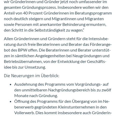
wir Grün­de­rin­nen und Grün­der jetzt noch um­fas­sen­der im
ge­sam­ten Grün­dungs­pro­zess. Ins­be­son­de­re wol­len wir den
An­teil von 40 Pro­zent Grün­de­rin­nen im Be­ra­tungs­pro­gramm
noch deut­lich stei­gern und Mi­gran­tin­nen und Mi­gran­ten
sowie Per­so­nen mit an­er­kann­ter Be­hin­de­rung er­mun­tern,
den Schritt in die Selbst­stän­dig­keit zu wagen.“
Allen Grün­de­rin­nen und Grün­dern steht für die In­ten­siv­be­
ra­tung durch freie Be­ra­te­rin­nen und Be­ra­ter das För­der­an­ge­
bot des BPW offen. Die Be­ra­te­rin­nen und Be­ra­ter un­ter­stüt­
zen in sämt­li­chen An­ge­le­gen­hei­ten bei Neu­grün­dun­gen und
Be­triebs­über­nah­men, von der Ent­wick­lung der Ge­schäfts­
idee bis zur Um­set­zung.
Die Neue­run­gen im Über­blick:
Aus­deh­nung des Pro­gramms vom Vorgründungs-​ auf
den un­mit­tel­ba­ren Nach­grün­dungs­be­reich bis zu zwölf
Mo­na­te nach Grün­dung.
Öff­nung des Pro­gramms für den Über­gang von im Ne­
ben­er­werb ge­grün­de­ten Kleinst­un­ter­neh­men in den
Voll­erwerb. Dies kommt ins­be­son­de­re auch Grün­de­rin­