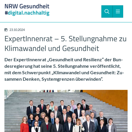
23.10.2024
Ex­per­tIn­nen­rat – 5. Stel­lung­nah­me zu
Kli­ma­wan­del und Ge­sund­heit
Der Ex­per­tIn­nen­rat „Ge­sund­heit und Re­si­li­enz“ der Bun­
des­re­gie­rung hat seine 5. Stel­lung­nah­me ver­öf­fent­licht,
mit dem Schwer­punkt „Kli­ma­wan­del und Ge­sund­heit: Zu­
sam­men Den­ken, Sys­tem­gren­zen über­win­den“.