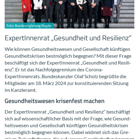
Foto: Bun­des­re­gie­rung/Kug­ler
Ex­per­tIn­nen­rat „Ge­sund­heit und Re­si­li­enz“
Wie kön­nen Ge­sund­heits­we­sen und Ge­sell­schaft künf­ti­gen
Ge­sund­heits­kri­sen best­mög­lich be­geg­nen? Mit die­ser Frage
be­schäf­tigt sich der Ex­per­tIn­nen­rat „Ge­sund­heit und Re­si­li­
enz“. Er ist das Nach­fol­ge­gre­mi­um des Corona-​
ExpertInnenrats. Bun­des­kanz­ler Olaf Scholz be­grüß­te die
Mit­glie­der am 18. März 2024 zur kon­sti­tu­ie­ren­den Sit­zung
im Kanz­ler­amt.
Ge­sund­heits­we­sen kri­sen­fest ma­chen
Der Ex­per­tIn­nen­rat „Ge­sund­heit und Re­si­li­enz“ be­schäf­tigt
sich auf wis­sen­schaft­li­cher Basis mit der Frage, wie Ge­sund­
heits­we­sen und Ge­sell­schaft künf­ti­gen Ge­sund­heits­kri­sen
best­mög­lich be­geg­nen kön­nen. Dabei wid­met sich das Gre­
mi­um Zu­kunfts­fra­gen, die auf un­se­re Ge­sell­schaft zu­kom­men