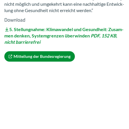
nicht mög­lich und um­ge­kehrt kann eine nach­hal­ti­ge Ent­wick­
lung ohne Ge­sund­heit nicht er­reicht wer­den.“
Down­load
5. Stel­lung­nah­me: Kli­ma­wan­del und Ge­sund­heit: Zu­sam­
men den­ken, Sys­tem­gren­zen über­win­den
PDF, 152 KB,
nicht bar­rie­re­frei
Mit­tei­lung der Bun­des­re­gie­rung