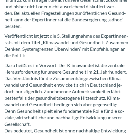
und bis­her nicht oder nicht aus­rei­chend dis­ku­tiert wer­
den. Bei ak­tu­el­len Fra­ge­stel­lun­gen zur öf­fent­li­chen Ge­sund­
heit kann der Ex­per­tIn­nen­rat die Bun­des­re­gie­rung „adhoc“
be­ra­ten.
Ver­öf­fent­licht ist jetzt die 5. Stel­lung­nah­me des Ex­per­tIn­nen­
rats mit dem Titel „Kli­ma­wan­del und Ge­sund­heit: Zu­sam­men
Den­ken, Sys­tem­gren­zen Über­win­den“ mit Emp­feh­lun­gen an
die Po­li­tik.
Dazu heißt es im Vor­wort: Der Kli­ma­wan­del ist die zen­tra­le
Her­aus­for­de­rung für un­se­re Ge­sund­heit im 21. Jahr­hun­dert.
Das Ver­ständ­nis für die Zu­sam­men­hän­ge zwi­schen Kli­ma­
wan­del und Ge­sund­heit ent­wi­ckelt sich in Deutsch­land je­
doch nur zö­ger­lich. Zu­neh­men­de Auf­merk­sam­keit er­fährt
bes­ten­falls der ge­sund­heits­be­zo­ge­ne Hit­ze­schutz. Kli­ma­
wan­del und Ge­sund­heit be­din­gen sich aber ge­gen­sei­tig:
Denn Ge­sund­heit spielt eine fun­da­men­ta­le Rolle für die so­
zia­le, wirt­schaft­li­che und nach­hal­ti­ge Ent­wick­lung un­se­rer
Ge­sell­schaft.
Das be­deu­tet, Ge­sund­heit ist ohne nach­hal­ti­ge Ent­wick­lung