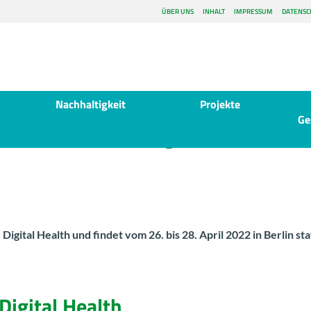
ÜBER UNS
INHALT
IMPRESSUM
DATENSC
Nachhaltigkeit
Projekte
Ge
iCal her­un­ter­la­den
Di­gi­tal Health und fin­det vom 26. bis 28. April 2022 in Ber­lin sta
i­gi­tal Health