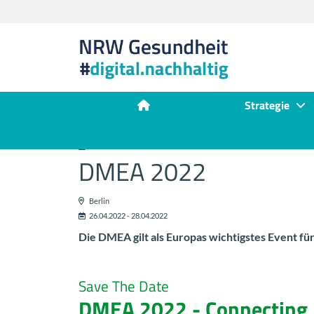
Strategie
26.04.2022
DMEA 2022
Ber­lin
26.04.2022 - 28.04.2022
Die DMEA gilt als Eu­ro­pas wich­tigs­tes Event für 
Save The Date
DMEA 2022 - Con­nec­ting D