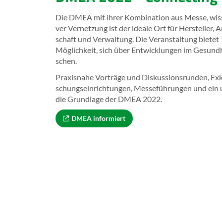
Die DMEA mit ihrer Kom­bi­na­ti­on aus Messe, wis­sen
ver Ver­net­zung ist der idea­le Ort für Her­stel­ler, A
schaft und Ver­wal­tung. Die Ver­an­stal­tung bie­tet 
Mög­lich­keit, sich über Ent­wick­lun­gen im Ge­sund­h
schen.
Pra­xis­na­he Vor­trä­ge und Dis­kus­si­ons­run­den, Ex
schungs­ein­rich­tun­gen, Mes­se­füh­run­gen und ein 
die Grund­la­ge der DMEA 2022.
DMEA in­for­miert