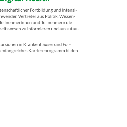
­schaft­li­cher Fort­bil­dung und in­ten­si­
n­wen­der, Ver­tre­ter aus Po­li­tik, Wis­sen­
Teil­neh­me­rin­nen und Teil­neh­mern die
eits­we­sen zu in­for­mie­ren und aus­zu­tau­
­kur­sio­nen in Kran­ken­häu­ser und For­
um­fang­rei­ches Kar­rie­re­pro­gramm bil­den