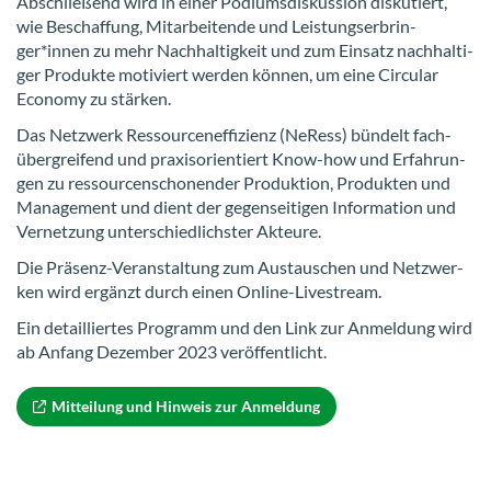
Ab­schlie­ßend wird in einer Po­di­ums­dis­kus­si­on dis­ku­tiert,
wie Be­schaf­fung, Mit­ar­bei­ten­de und Leis­tungs­er­brin­
ger*innen zu mehr Nach­hal­tig­keit und zum Ein­satz nach­hal­ti­
ger Pro­duk­te mo­ti­viert wer­den kön­nen, um eine Cir­cu­lar
Eco­no­my zu stär­ken.
Das Netz­werk Res­sour­cen­ef­fi­zi­enz (NeR­ess) bün­delt fach­
über­grei­fend und pra­xis­ori­en­tiert Know-​how und Er­fah­run­
gen zu res­sour­cen­scho­nen­der Pro­duk­ti­on, Pro­duk­ten und
Ma­nage­ment und dient der ge­gen­sei­ti­gen In­for­ma­ti­on und
Ver­net­zung un­ter­schied­lichs­ter Ak­teu­re.
Die Präsenz-​Veranstaltung zum Aus­tau­schen und Netz­wer­
ken wird er­gänzt durch einen Online-​Livestream.
Ein de­tail­lier­tes Pro­gramm und den Link zur An­mel­dung wird
ab An­fang De­zem­ber 2023 ver­öf­fent­licht.
Mit­tei­lung und Hin­weis zur An­mel­dung