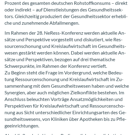
Pro­zent des ge­sam­ten deut­schen Roh­stoff­kon­sums – di­rekt
oder in­di­rekt – auf Dienst­leis­tun­gen des Ge­sund­heits­sek­
tors. Gleich­zei­tig pro­du­ziert der Ge­sund­heits­sek­tor er­heb­li­
che und zu­neh­men­de Ab­fall­men­gen.
Im Rah­men der 28. NeRess-​Konferenz wer­den ak­tu­el­le An­
sät­ze und Per­spek­ti­ve vor­ge­stellt und dis­ku­tiert, wie Res­
sour­cen­scho­nung und Kreis­lauf­wirt­schaft im Ge­sund­heits­
we­sen ge­stärkt wer­den kön­nen. Dabei wer­den ak­tu­el­le An­
sät­ze und Per­spek­ti­ven, be­zo­gen auf drei the­ma­ti­sche
Schwer­punk­te, im Rah­men der Kon­fe­renz ver­tieft.
Zu Be­ginn steht die Frage im Vor­der­grund, wel­che Be­deu­
tung Res­sour­cen­scho­nung und Kreis­lauf­wirt­schaft im Zu­
sam­men­hang mit dem Ge­sund­heits­we­sen haben und wel­che
Syn­er­gien, aber auch mög­li­chen Ziel­kon­flik­te be­stehen. Im
An­schluss be­leuch­ten Vor­trä­ge An­satz­mög­lich­kei­ten und
Per­spek­ti­ven für Kreis­lauf­wirt­schaft und Res­sour­cen­scho­
nung aus Sicht un­ter­schied­li­cher Ein­rich­tungs­ar­ten des Ge­
sund­heits­we­sens, von Kli­ni­ken über Apo­the­ken bis zu Pfle­
ge­ein­rich­tun­gen.