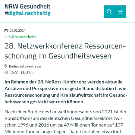
29.01.2024
iCal her­un­ter­la­den
28. Netz­werk­kon­fe­renz Res­sour­cen­
scho­nung im Ge­sund­heits­we­sen
Ber­lin und Live­stream
10:00 - 15:15 Uhr
Im Rah­men der 28. NeRess-​Konferenz wer­den ak­tu­el­le
An­sät­ze und Per­spek­ti­ven vor­ge­stellt und dis­ku­tiert, wie
Res­sour­cen­scho­nung und Kreis­lauf­wirt­schaft im Ge­sund­
heits­we­sen ge­stärkt wer­den kön­nen.
Nach einer Stu­die des Um­welt­bun­des­amts von 2021 ist der
Roh­stoff­kon­sum des deut­schen Ge­sund­heits­sek­tors zwi­
schen 1996 und 2016 um ca. 47 Mil­lio­nen Ton­nen auf 107
Mil­lio­nen Ton­nen an­ge­stie­gen. Damit ent­fal­len etwa fünf