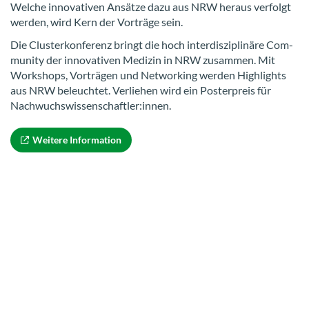
Wel­che in­no­va­ti­ven An­sät­ze dazu aus NRW her­aus ver­folgt
wer­den, wird Kern der Vor­trä­ge sein.
Die Clus­ter­kon­fe­renz bringt die hoch in­ter­dis­zi­pli­nä­re Com­
mu­ni­ty der in­no­va­ti­ven Me­di­zin in NRW zu­sam­men. Mit
Work­shops, Vor­trä­gen und Net­wor­king wer­den High­lights
aus NRW be­leuch­tet. Ver­lie­hen wird ein Pos­ter­preis für
Nach­wuchs­wis­sen­schaft­ler:innen.
Wei­te­re In­for­ma­ti­on