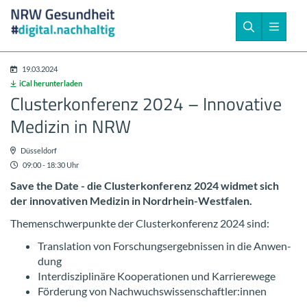
19.03.2024
iCal her­un­ter­la­den
Clus­ter­kon­fe­renz 2024 – In­no­va­ti­ve
Me­di­zin in NRW
Düs­sel­dorf
09:00 - 18:30 Uhr
Save the Date - die Clus­ter­kon­fe­renz 2024 wid­met sich
der in­no­va­ti­ven Me­di­zin in Nordrhein-​Westfalen.
The­men­schwer­punk­te der Clus­ter­kon­fe­renz 2024 sind:
Trans­la­ti­on von For­schungs­er­geb­nis­sen in die An­wen­
dung
In­ter­dis­zi­pli­nä­re Ko­ope­ra­tio­nen und Kar­rie­re­we­ge
För­de­rung von Nach­wuchs­wis­sen­schaft­ler:innen