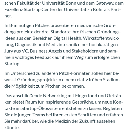
schen Fa­kul­tät der Uni­ver­si­tät Bonn und dem Gate­way, dem
Ex­zel­lenz Start-​up Cen­ter der Uni­ver­si­tät zu Köln, als Part­
ner.
In 8-​minütigen Pit­ches prä­sen­tie­ren me­di­zi­ni­sche Grün­
dungs­pro­jek­te der drei Stand­or­te ihre fri­schen Grün­dungs­
ideen aus den Be­rei­chen Di­gi­tal Health, Wirk­stoff­ent­wick­
lung, Dia­gnos­tik und Me­di­zin­tech­nik einer hoch­ka­rä­ti­gen
Jury aus VC, Busi­ness An­gels und Sta­ke­hol­dern und sam­
meln wich­ti­ges Feed­back auf ihrem Weg zum er­folg­rei­chen
Start­up.
Im Un­ter­schied zu an­de­ren Pitch-​Formaten sol­len hier be­
wusst Grün­dungs­pro­jek­te in einem re­la­tiv frü­hen Sta­di­um
die Mög­lich­keit zum Pit­chen be­kom­men.
Das an­schlie­ßen­de Net­wor­king mit Fin­ger­food und Ge­trän­
ken bie­tet Raum für in­spi­rie­ren­de Ge­sprä­che, um neue Kon­
tak­te im Startup-​Ökosystem ent­ste­hen zu las­sen. Be­glei­ten
Sie die jun­gen Teams bei Ihren ers­ten Schrit­ten und er­fah­ren
Sie mehr dar­über, wie die Me­di­zin der Zu­kunft aus­se­hen
könn­te.