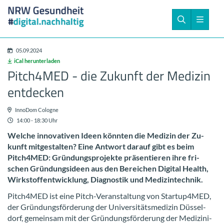
05.09.2024
iCal her­un­ter­la­den
Pitch4MED - die Zu­kunft der Me­di­zin
ent­de­cken
Inno­Dom Co­lo­gne
14:00 - 18:30 Uhr
Wel­che in­no­va­ti­ven Ideen könn­ten die Me­di­zin der Zu­
kunft mit­ge­stal­ten? Eine Ant­wort dar­auf gibt es beim
Pitch4MED: Grün­dungs­pro­jek­te prä­sen­tie­ren ihre fri­
schen Grün­dungs­ideen aus den Be­rei­chen Di­gi­tal Health,
Wirk­stoff­ent­wick­lung, Dia­gnos­tik und Me­di­zin­tech­nik.
Pitch4MED ist eine Pitch-​Veranstaltung von Startup4MED,
der Grün­dungs­för­de­rung der Uni­ver­si­täts­me­di­zin Düs­sel­
dorf, ge­mein­sam mit der Grün­dungs­för­de­rung der Me­di­zi­ni­