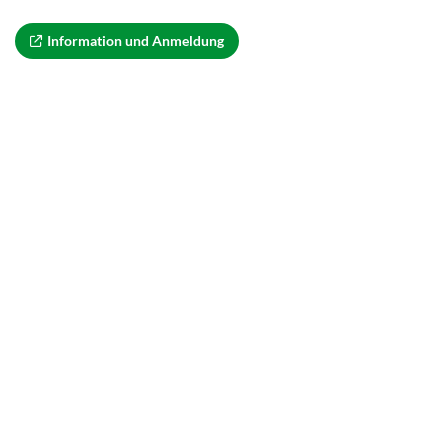
In­for­ma­ti­on und An­mel­dung
© Digitale Gesundheit NRW
ÜBER UNS
INHALT
IMPRESSUM
DATENSCHUTZ
BARRIEREFREIHEIT