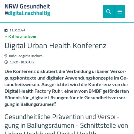
11.06.2024
iCal her­un­ter­la­den
Di­gi­tal Urban Health Kon­fe­renz
Ruhr Con­gress Bo­chum
13:00 - 18:00 Uhr
Die Kon­fe­renz dis­ku­tiert die Ver­bin­dung ur­ba­ner Ver­sor­
gungs­kon­tex­te und di­gi­ta­ler An­wen­dungs­kon­zep­te im Ge­
sund­heits­we­sen. Aus­ge­rich­tet wird die Kon­fe­renz von der
Di­gi­tal Health Fac­to­ry Ruhr, einem vom BMBF ge­för­der­ten
Bünd­nis für „di­gi­ta­le Lö­sun­gen für die Ge­sund­heits­ver­sor­
gung in Bal­lungs­räu­men“.
Ge­sund­heit­li­che Prä­ven­ti­on und Ver­sor­
gung in Bal­lungs­räu­men - Schnitt­stel­le von
Urban Health und Di­gi­tal Health