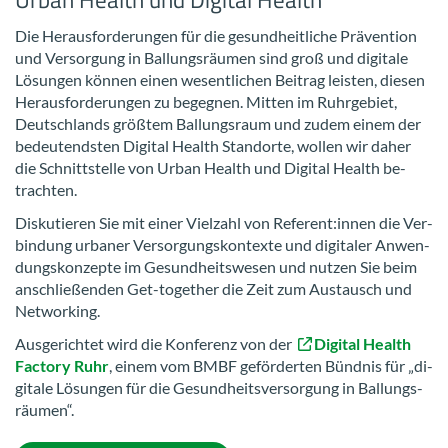
Die Her­aus­for­de­run­gen für die ge­sund­heit­li­che Prä­ven­ti­on
und Ver­sor­gung in Bal­lungs­räu­men sind groß und di­gi­ta­le
Lö­sun­gen kön­nen einen we­sent­li­chen Bei­trag leis­ten, die­sen
Her­aus­for­de­run­gen zu be­geg­nen. Mit­ten im Ruhr­ge­biet,
Deutsch­lands größ­tem Bal­lungs­raum und zudem einem der
be­deu­tends­ten Di­gi­tal Health Stand­or­te, wol­len wir daher
die Schnitt­stel­le von Urban Health und Di­gi­tal Health be­
trach­ten.
Dis­ku­tie­ren Sie mit einer Viel­zahl von Re­fe­rent:innen die Ver­
bin­dung ur­ba­ner Ver­sor­gungs­kon­tex­te und di­gi­ta­ler An­wen­
dungs­kon­zep­te im Ge­sund­heits­we­sen und nut­zen Sie beim
an­schlie­ßen­den Get-​together die Zeit zum Aus­tausch und
Net­wor­king.
Aus­ge­rich­tet wird die Kon­fe­renz von der
Di­gi­tal Health
Fac­to­ry Ruhr
, einem vom BMBF ge­för­der­ten Bünd­nis für „di­
gi­ta­le Lö­sun­gen für die Ge­sund­heits­ver­sor­gung in Bal­lungs­
räu­men“.