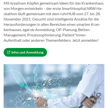
Mit krea­ti­ven Köp­fen ge­mein­sam Ideen für das Kran­ken­haus
von Mor­gen ent­wi­ckeln – der erste Smar­tHos­pi­tal.NRW Ha­
cka­thon läuft ge­mein­sam mit dem ruhr­HUB vom 27. bis 28.
No­vem­ber 2021. Ge­sucht sind in­tel­li­gen­te An­sät­ze für die
Her­aus­for­de­run­gen in allen Be­rei­chen eines smar­ten Kran­
ken­hau­ses, egal ob An­mel­dung, OP-​Planung, Betten-​
Management, Pro­zess­op­ti­mie­rung, Pa­ti­ent*innen-​
Aufenthalt oder an­de­ren The­men­fel­dern. Jetzt an­mel­den!
Infos und An­mel­dung