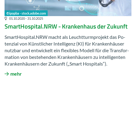
©ipop­ba - stock.adobe.com
01.10.2020 - 31.10.2025
Smar­tHos­pi­tal.NRW - Kran­ken­haus der Zu­kunft
Smar­tHos­pi­tal.NRW macht als Leucht­turm­pro­jekt das Po­
ten­zi­al von Künst­li­cher In­tel­li­genz (KI) für Kran­ken­häu­ser
nutz­bar und ent­wi­ckelt ein fle­xi­bles Mo­dell für die Trans­for­
ma­ti­on von be­stehen­den Kran­ken­häu­sern zu in­tel­li­gen­ten
Kran­ken­häu­sern der Zu­kunft („Smart Hos­pi­tals“).
mehr