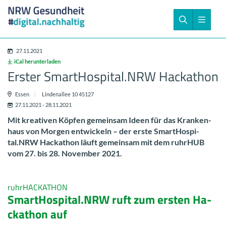
27.11.2021
iCal her­un­ter­la­den
Ers­ter Smar­tHos­pi­tal.NRW Ha­cka­thon
Essen
Lin­den­al­lee 10 45127
27.11.2021 - 28.11.2021
Mit krea­ti­ven Köp­fen ge­mein­sam Ideen für das Kran­ken­
haus von Mor­gen ent­wi­ckeln – der erste Smar­tHos­pi­
tal.NRW Ha­cka­thon läuft ge­mein­sam mit dem ruhr­HUB
vom 27. bis 28. No­vem­ber 2021.
ruhr­HA­CKA­THON
Smar­tHos­pi­tal.NRW ruft zum ers­ten Ha­
cka­thon auf