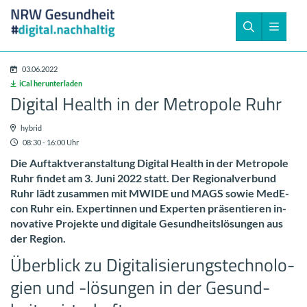
03.06.2022
iCal her­un­ter­la­den
Di­gi­tal Health in der Me­tro­po­le Ruhr
hy­brid
08:30 - 16:00 Uhr
Die Auf­takt­ver­an­stal­tung Di­gi­tal Health in der Me­tro­po­le
Ruhr fin­det am 3. Juni 2022 statt. Der Re­gio­nal­ver­bund
Ruhr lädt zu­sam­men mit MWIDE und MAGS sowie Me­dE­
con Ruhr ein. Ex­per­tin­nen und Ex­per­ten prä­sen­tie­ren in­
no­va­ti­ve Pro­jek­te und di­gi­ta­le Ge­sund­heits­lö­sun­gen aus
der Re­gi­on.
Über­blick zu Di­gi­ta­li­sie­rungs­tech­no­lo­
gien und -​lösungen in der Ge­sund­