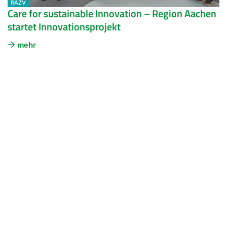
RAZV
Care for sus­tain­able In­no­va­ti­on – Re­gi­on Aa­chen
star­tet In­no­va­ti­ons­pro­jekt
mehr