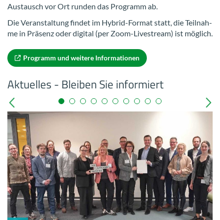
Aus­tausch vor Ort run­den das Pro­gramm ab.
Die Ver­an­stal­tung fin­det im Hybrid-​Format statt, die Teil­nah­
me in Prä­senz oder di­gi­tal (per Zoom-​Livestream) ist mög­lich.
Pro­gramm und wei­te­re In­for­ma­tio­nen
Ak­tu­el­les - Blei­ben Sie in­for­miert