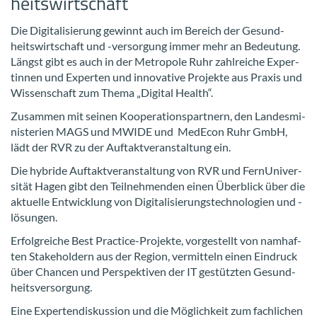
heits­wirt­schaft
Die Di­gi­ta­li­sie­rung ge­winnt auch im Be­reich der Ge­sund­
heits­wirt­schaft und -​versorgung immer mehr an Be­deu­tung.
Längst gibt es auch in der Me­tro­po­le Ruhr zahl­rei­che Ex­per­
tin­nen und Ex­per­ten und in­no­va­ti­ve Pro­jek­te aus Pra­xis und
Wis­sen­schaft zum Thema „Di­gi­tal Health“.
Zu­sam­men mit sei­nen Ko­ope­ra­ti­ons­part­nern, den Lan­des­mi­
nis­te­ri­en MAGS und MWIDE und Me­dE­con Ruhr GmbH,
lädt der RVR zu der Auf­takt­ver­an­stal­tung ein.
Die hy­bri­de Auf­takt­ver­an­stal­tung von RVR und Fern­Uni­ver­
si­tät Hagen gibt den Teil­neh­men­den einen Über­blick über die
ak­tu­el­le Ent­wick­lung von Di­gi­ta­li­sie­rungs­tech­no­lo­gien und -​
lösungen.
Er­folg­rei­che Best Practice-​Projekte, vor­ge­stellt von nam­haf­
ten Sta­ke­hol­dern aus der Re­gi­on, ver­mit­teln einen Ein­druck
über Chan­cen und Per­spek­ti­ven der IT ge­stütz­ten Ge­sund­
heits­ver­sor­gung.
Eine Ex­per­ten­dis­kus­si­on und die Mög­lich­keit zum fach­li­chen