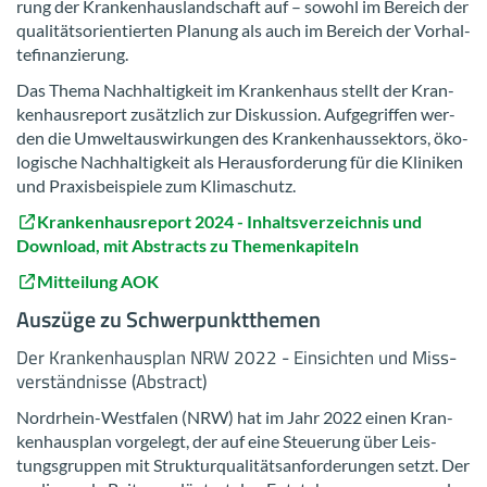
rung der Kran­ken­haus­land­schaft auf – so­wohl im Be­reich der
qua­li­täts­ori­en­tier­ten Pla­nung als auch im Be­reich der Vor­hal­
te­fi­nan­zie­rung.
Das Thema Nach­hal­tig­keit im Kran­ken­haus stellt der Kran­
ken­haus­re­port zu­sätz­lich zur Dis­kus­si­on. Auf­ge­grif­fen wer­
den die Um­welt­aus­wir­kun­gen des Kran­ken­haus­sek­tors, öko­
lo­gi­sche Nach­hal­tig­keit als Her­aus­for­de­rung für die Kli­ni­ken
und Pra­xis­bei­spie­le zum Kli­ma­schutz.
Kran­ken­haus­re­port 2024 - In­halts­ver­zeich­nis und
Down­load, mit Abs­tracts zu The­men­ka­pi­teln
Mit­tei­lung AOK
Aus­zü­ge zu Schwer­punkt­the­men
Der Kran­ken­haus­plan NRW 2022 - Ein­sich­ten und Miss­
ver­ständ­nis­se (Abs­tract)
Nordrhein-​Westfalen (NRW) hat im Jahr 2022 einen Kran­
ken­haus­plan vor­ge­legt, der auf eine Steue­rung über Leis­
tungs­grup­pen mit Struk­tur­qua­li­täts­an­for­de­run­gen setzt. Der