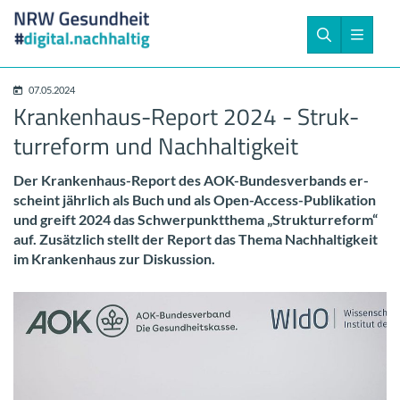
07.05.2024
Krankenhaus-​Report 2024 - Struk­
tur­re­form und Nach­hal­tig­keit
Der Krankenhaus-​Report des AOK-​Bundesverbands er­
scheint jähr­lich als Buch und als Open-​Access-Publikation
und greift 2024 das Schwer­punkt­the­ma „Struk­tur­re­form“
auf. Zu­sätz­lich stellt der Re­port das Thema Nach­hal­tig­keit
im Kran­ken­haus zur Dis­kus­si­on.