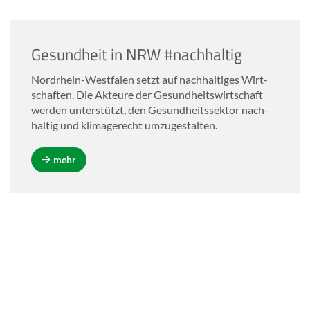
Ge­sund­heit in NRW #nach­hal­tig
Nordrhein-​Westfalen setzt auf nach­hal­ti­ges Wirt­
schaf­ten. Die Ak­teu­re der Ge­sund­heits­wirt­schaft
wer­den un­ter­stützt, den Ge­sund­heits­sek­tor nach­
hal­tig und kli­ma­ge­recht um­zu­ge­stal­ten.
mehr