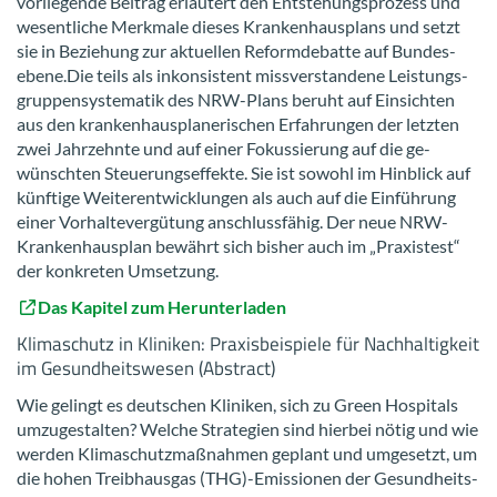
vor­lie­gen­de Bei­trag er­läu­tert den Ent­ste­hungs­pro­zess und
we­sent­li­che Merk­ma­le die­ses Kran­ken­haus­plans und setzt
sie in Be­zie­hung zur ak­tu­el­len Re­form­de­bat­te auf Bun­des­
ebe­ne.Die teils als in­kon­sis­tent miss­ver­stan­de­ne Leis­tungs­
grup­pen­sys­te­ma­tik des NRW-​Plans be­ruht auf Ein­sich­ten
aus den kran­ken­haus­pla­ne­ri­schen Er­fah­run­gen der letz­ten
zwei Jahr­zehn­te und auf einer Fo­kus­sie­rung auf die ge­
wünsch­ten Steue­rungs­ef­fek­te. Sie ist so­wohl im Hin­blick auf
künf­ti­ge Wei­ter­ent­wick­lun­gen als auch auf die Ein­füh­rung
einer Vor­hal­te­ver­gü­tung an­schluss­fä­hig. Der neue NRW-​
Krankenhausplan be­währt sich bis­her auch im „Pra­xis­test“
der kon­kre­ten Um­set­zung.
Das Ka­pi­tel zum Her­un­ter­la­den
Kli­ma­schutz in Kli­ni­ken: Pra­xis­bei­spie­le für Nach­hal­tig­keit
im Ge­sund­heits­we­sen (Abs­tract)
Wie ge­lingt es deut­schen Kli­ni­ken, sich zu Green Hos­pi­tals
um­zu­ge­stal­ten? Wel­che Stra­te­gien sind hier­bei nötig und wie
wer­den Kli­ma­schutz­maß­nah­men ge­plant und um­ge­setzt, um
die hohen Treib­haus­gas (THG)-​Emissionen der Ge­sund­heits­