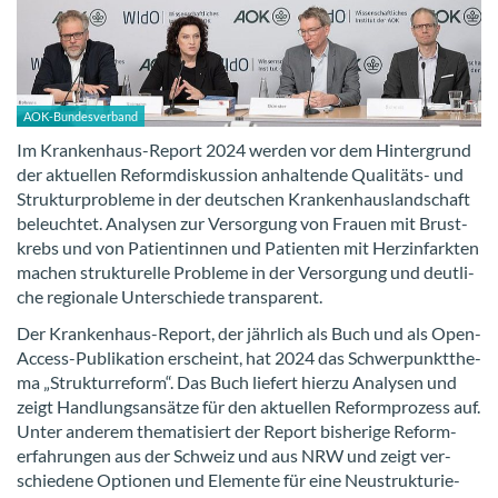
AOK-​Bundesverband
Im Krankenhaus-​Report 2024 wer­den vor dem Hin­ter­grund
der ak­tu­el­len Re­form­dis­kus­si­on an­hal­ten­de Qualitäts-​ und
Struk­tur­pro­ble­me in der deut­schen Kran­ken­haus­land­schaft
be­leuch­tet. Ana­ly­sen zur Ver­sor­gung von Frau­en mit Brust­
krebs und von Pa­ti­en­tin­nen und Pa­ti­en­ten mit Herz­in­fark­ten
ma­chen struk­tu­rel­le Pro­ble­me in der Ver­sor­gung und deut­li­
che re­gio­na­le Un­ter­schie­de trans­pa­rent.
Der Krankenhaus-​Report, der jähr­lich als Buch und als Open-​
Access-Publikation er­scheint, hat 2024 das Schwer­punkt­the­
ma „Struk­tur­re­form“. Das Buch lie­fert hier­zu Ana­ly­sen und
zeigt Hand­lungs­an­sät­ze für den ak­tu­el­len Re­form­pro­zess auf.
Unter an­de­rem the­ma­ti­siert der Re­port bis­he­ri­ge Re­form­
erfah­run­gen aus der Schweiz und aus NRW und zeigt ver­
schie­de­ne Op­tio­nen und Ele­men­te für eine Neu­struk­tu­rie­