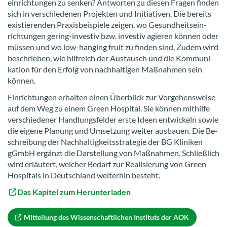
ein­rich­tun­gen zu sen­ken? Ant­wor­ten zu die­sen Fra­gen fin­den
sich in ver­schie­de­nen Pro­jek­ten und In­itia­ti­ven. Die be­reits
exis­tie­ren­den Pra­xis­bei­spie­le zei­gen, wo Ge­sund­heits­ein­
rich­tun­gen gering-​investiv bzw. in­ves­tiv agie­ren kön­nen oder
müs­sen und wo low-​hanging fruit zu fin­den sind. Zudem wird
be­schrie­ben, wie hilf­reich der Aus­tausch und die Kom­mu­ni­
ka­ti­on für den Er­folg von nach­hal­ti­gen Maß­nah­men sein
kön­nen.
Ein­rich­tun­gen er­hal­ten einen Über­blick zur Vor­ge­hens­wei­se
auf dem Weg zu einem Green Hos­pi­tal. Sie kön­nen mit­hil­fe
ver­schie­de­ner Hand­lungs­fel­der erste Ideen ent­wi­ckeln sowie
die ei­ge­ne Pla­nung und Um­set­zung wei­ter aus­bau­en. Die Be­
schrei­bung der Nach­hal­tig­keits­stra­te­gie der BG Kli­ni­ken
gGmbH er­gänzt die Dar­stel­lung von Maß­nah­men. Schließ­lich
wird er­läu­tert, wel­cher Be­darf zur Rea­li­sie­rung von Green
Hos­pi­tals in Deutsch­land wei­ter­hin be­steht.
Das Ka­pi­tel zum Her­un­ter­la­den
Mit­tei­lung des Wis­sen­schaft­li­chen In­sti­tuts der AOK